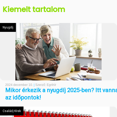
Kiemelt tartalom
Nyugdíj
2024 december 10.
|
Szerző: Egrihír
Mikor érkezik a nyugdíj 2025-ben? Itt vann
az időpontok!
Család,Hírek