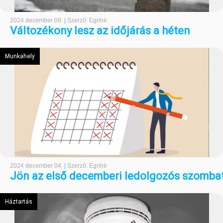
2024 december 09.
|
Szerző: Egrihír
Változékony lesz az időjárás a héten
Munkahely
2024 december 04.
|
Szerző: Egrihír
Jön az első decemberi ledolgozós szomba
Háztartás