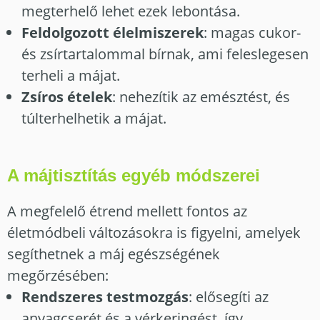
megterhelő lehet ezek lebontása.
Feldolgozott élelmiszerek
: magas cukor-
és zsírtartalommal bírnak, ami feleslegesen
terheli a májat.
Zsíros ételek
: nehezítik az emésztést, és
túlterhelhetik a májat.
A májtisztítás egyéb módszerei
A megfelelő étrend mellett fontos az
életmódbeli változásokra is figyelni, amelyek
segíthetnek a máj egészségének
megőrzésében:
Rendszeres testmozgás
: elősegíti az
anyagcserét és a vérkeringést, így