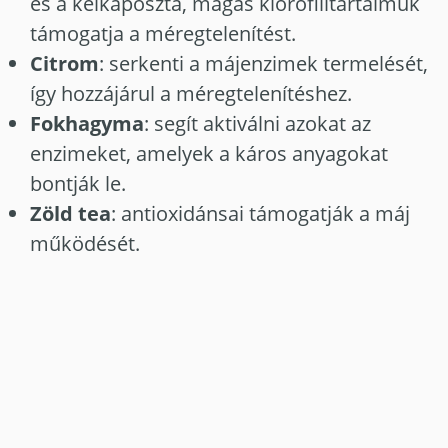
és a kelkáposzta, magas klorofilltartalmuk
támogatja a méregtelenítést.
Citrom
: serkenti a májenzimek termelését,
így hozzájárul a méregtelenítéshez.
Fokhagyma
: segít aktiválni azokat az
enzimeket, amelyek a káros anyagokat
bontják le.
Zöld tea
: antioxidánsai támogatják a máj
működését.