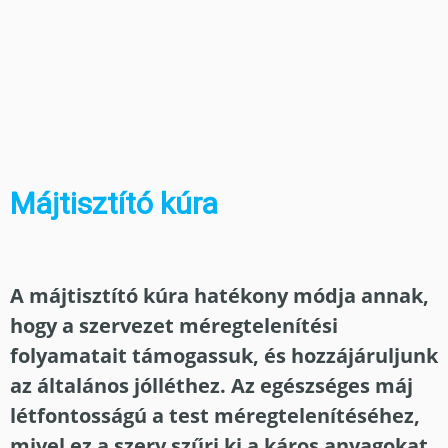
Májtisztító kúra
A májtisztító kúra hatékony módja annak,
hogy a szervezet méregtelenítési
folyamatait támogassuk, és hozzájáruljunk
az általános jólléthez. Az egészséges máj
létfontosságú a test méregtelenítéséhez,
mivel ez a szerv szűri ki a káros anyagokat