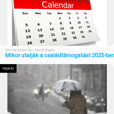
2024 december 09.
|
Szerző: Egrihír
Mikor utalják a családtámogatást 2025-be
Időjárás