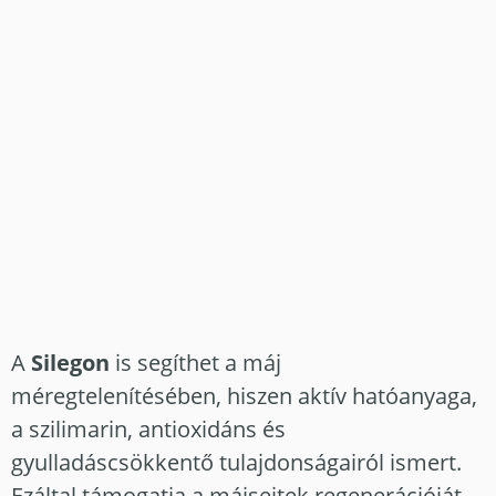
​​​​​​​A
Silegon
is segíthet a máj
méregtelenítésében, hiszen aktív hatóanyaga,
a szilimarin, antioxidáns és
gyulladáscsökkentő tulajdonságairól ismert.
Ezáltal támogatja a májsejtek regenerációját