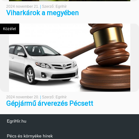
2024 november 21.
|
Szerző: Egrihír
Viharkárok a megyében
Közélet
2024 november 20.
|
Szerző: Egrihír
Gépjármű árverezés Pécsett
EgriHír.hu
Pécs és környéke hírek