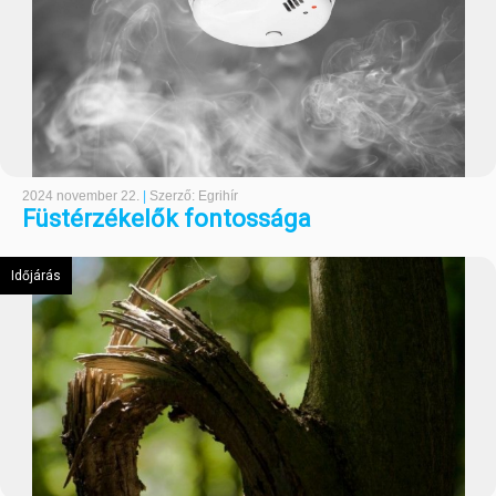
2024 november 22.
|
Szerző: Egrihír
Füstérzékelők fontossága
Időjárás