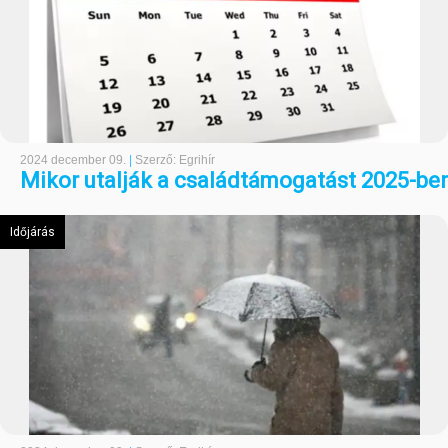
2024 december 09.
|
Szerző: Egrihír
Mikor utalják a családtámogatást 2025-be
Időjárás