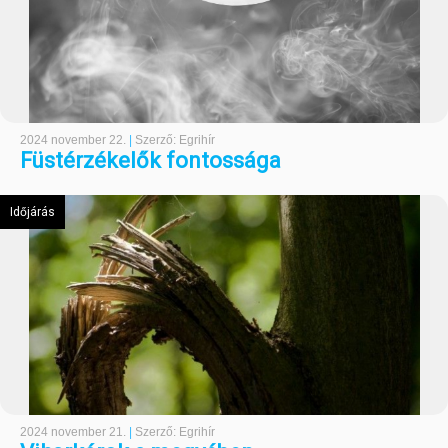
2024 november 22.
|
Szerző: Egrihír
Füstérzékelők fontossága
Időjárás
2024 november 21.
|
Szerző: Egrihír