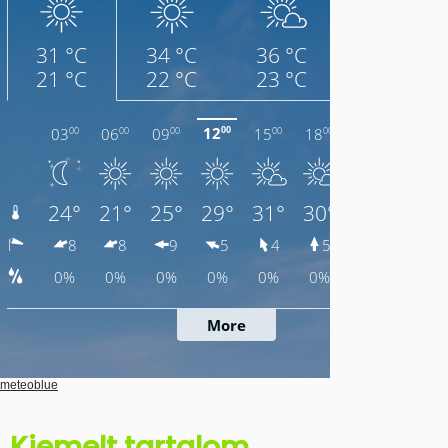
meteoblue
Kiemelt tartalom