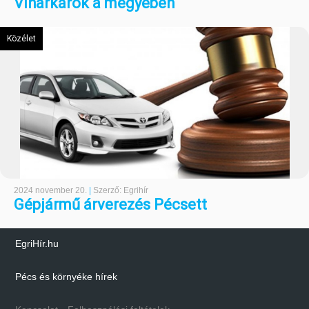
Viharkárok a megyében
Közélet
2024 november 20.
|
Szerző: Egrihír
Gépjármű árverezés Pécsett
EgriHír.hu
Pécs és környéke hírek