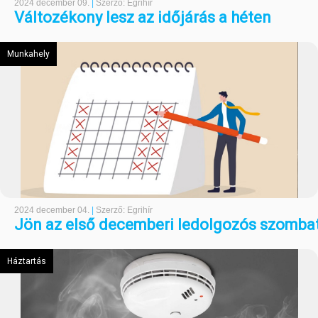
2024 december 09.
|
Szerző: Egrihír
Változékony lesz az időjárás a héten
Munkahely
2024 december 04.
|
Szerző: Egrihír
Jön az első decemberi ledolgozós szomba
Háztartás