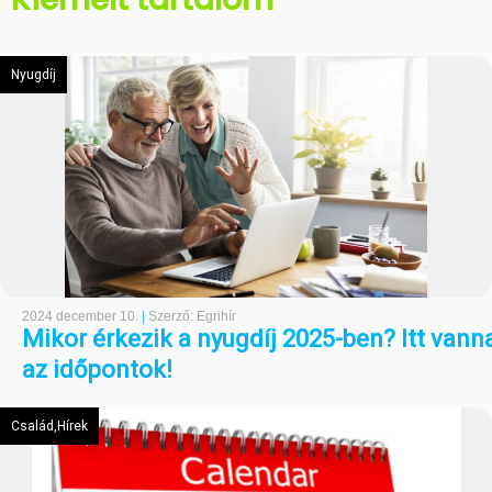
Nyugdíj
2024 december 10.
|
Szerző: Egrihír
Mikor érkezik a nyugdíj 2025-ben? Itt vann
az időpontok!
Család,Hírek