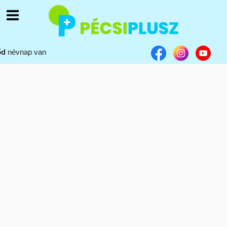
őd
névnap van