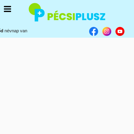
őd
névnap van