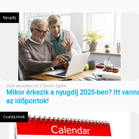
Nyugdíj
2024 december 10.
|
Szerző: Egrihír
Mikor érkezik a nyugdíj 2025-ben? Itt vann
az időpontok!
Család,Hírek