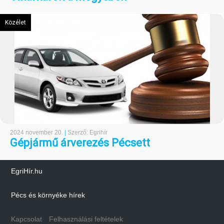
Közélet
2024 november 20.
|
Szerző: Egrihír
Gépjármű árverezés Pécsett
EgriHír.hu
Pécs és környéke hírek
Kapcsolat
Felhasználási feltételek