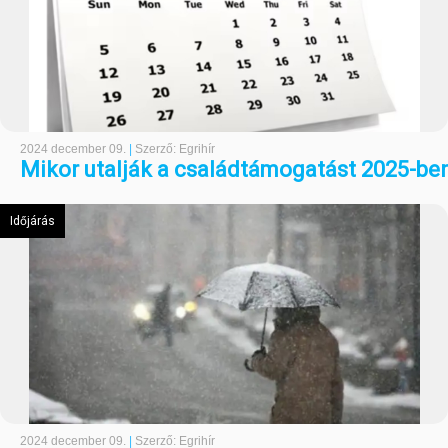
2024 december 09.
|
Szerző: Egrihír
Mikor utalják a családtámogatást 2025-be
Időjárás
2024 december 09.
|
Szerző: Egrihír