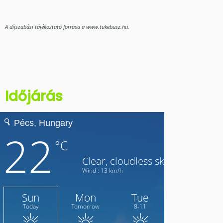
A díjszabási tájékoztató forrása a www.tukebusz.hu.
Időjárás